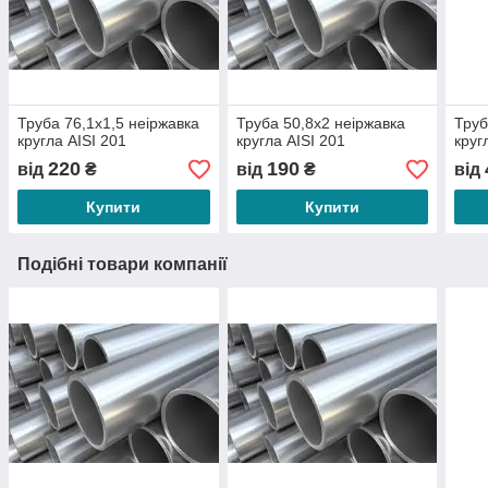
Труба 76,1х1,5 неіржавка
Труба 50,8х2 неіржавка
Труб
кругла АІSI 201
кругла АІSI 201
круг
220
190
від
₴
від
₴
від
Купити
Купити
Подібні товари компанії