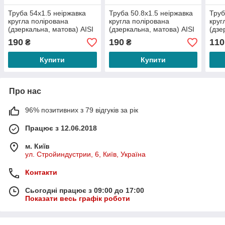
Труба 54х1.5 неіржавка
Труба 50.8х1.5 неіржавка
Труб
кругла полірована
кругла полірована
круг
(дзеркальна, матова) АІSI
(дзеркальна, матова) АІSI
(дзе
304
304
304
190
190
110
₴
₴
Купити
Купити
Про нас
96% позитивних з 79 відгуків за рік
Працює з 12.06.2018
м. Київ
ул. Стройиндустрии, 6, Київ, Україна
Контакти
Сьогодні працює з 09:00 до 17:00
Показати весь графік роботи