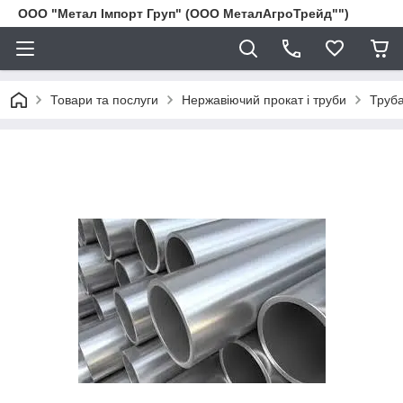
ООО "Метал Імпорт Груп" (ООО МеталАгроТрейд"")
Товари та послуги
Нержавіючий прокат і труби
Труба