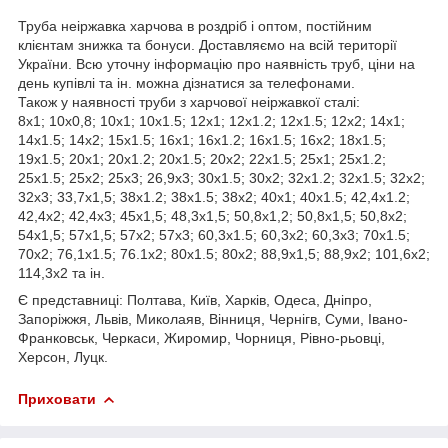
Труба неіржавка харчова в роздріб і оптом, постійним
клієнтам знижка та бонуси. Доставляємо на всій території
України. Всю уточну інформацію про наявність труб, ціни на
день купівлі та ін. можна дізнатися за телефонами.
Також у наявності труби з харчової неіржавкої сталі:
8х1; 10х0,8; 10х1; 10х1.5; 12х1; 12х1.2; 12х1.5; 12х2; 14х1;
14х1.5; 14х2; 15х1.5; 16х1; 16х1.2; 16х1.5; 16х2; 18х1.5;
19х1.5; 20х1; 20х1.2; 20х1.5; 20х2; 22х1.5; 25х1; 25х1.2;
25х1.5; 25х2; 25х3; 26,9х3; 30х1.5; 30х2; 32х1.2; 32х1.5; 32х2;
32х3; 33,7х1,5; 38х1.2; 38х1.5; 38х2; 40х1; 40х1.5; 42,4х1.2;
42,4х2; 42,4х3; 45х1,5; 48,3х1,5; 50,8х1,2; 50,8х1,5; 50,8х2;
54х1,5; 57х1,5; 57х2; 57х3; 60,3х1.5; 60,3х2; 60,3х3; 70х1.5;
70х2; 76,1х1.5; 76.1х2; 80х1.5; 80х2; 88,9х1,5; 88,9х2; 101,6х2;
114,3х2 та ін.
Є представниці: Полтава, Київ, Харків, Одеса, Дніпро,
Запоріжжя, Львів, Миколаяв, Вінниця, Чернігв, Суми, Івано-
Франковськ, Черкаси, Жиромир, Чорниця, Рівно-рьовці,
Херсон, Луцк.
Приховати