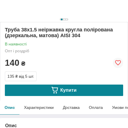
Труба 38х1.5 неіржавка кругла полірована
(дзеркальна, матова) АІSI 304
В наявності
Опт і роздріб
140
₴
135 ₴
від 5 шт.
Купити
Опис
Характеристики
Доставка
Оплата
Умови п
Опис