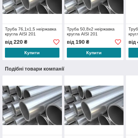
Труба 76,1х1,5 неіржавка
Труба 50,8х2 неіржавка
Труб
кругла АІSI 201
кругла АІSI 201
круг
220
190
від
₴
від
₴
від
Купити
Купити
Подібні товари компанії