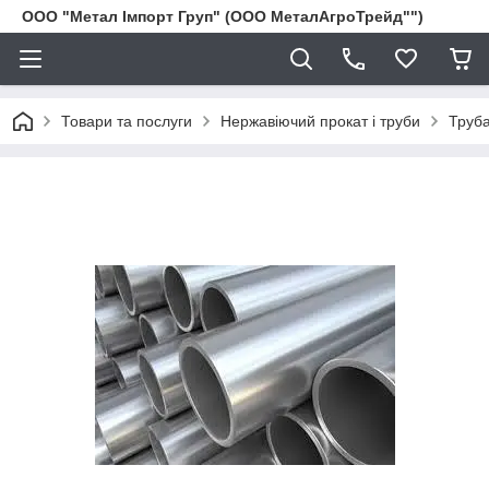
ООО "Метал Імпорт Груп" (ООО МеталАгроТрейд"")
Товари та послуги
Нержавіючий прокат і труби
Труба