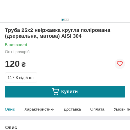
Труба 25х2 неіржавка кругла полірована
(дзеркальна, матова) АІSI 304
В наявності
Опт і роздріб
120
₴
117 ₴
від 5 шт.
Купити
Опис
Характеристики
Доставка
Оплата
Умови п
Опис