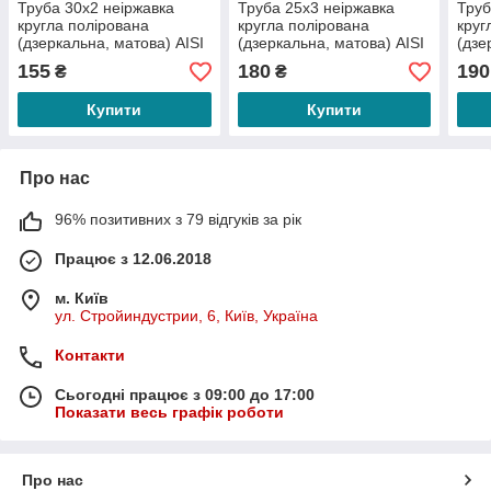
Труба 30х2 неіржавка
Труба 25х3 неіржавка
Труб
кругла полірована
кругла полірована
круг
(дзеркальна, матова) АІSI
(дзеркальна, матова) АІSI
(дзе
304
304
304
155
180
190
₴
₴
Купити
Купити
Про нас
96% позитивних з 79 відгуків за рік
Працює з 12.06.2018
м. Київ
ул. Стройиндустрии, 6, Київ, Україна
Контакти
Сьогодні працює з 09:00 до 17:00
Показати весь графік роботи
Про нас