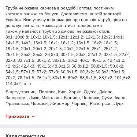
Труба неіржавка харчова в роздріб і оптом, постійним
клієнтам знижка та бонуси. Доставляємо на всій території
України. Всю уточну інформацію про наявність труб, ціни на
день купівлі та ін. можна дізнатися телефонами.
Також у наявності труби з харчової неіржавкої сталі:
8х1; 10х0,8; 10х1; 10х1.5; 12х1; 12х1.2; 12х1.5; 12х2; 14х1;
14х1.5; 14х2; 15х1.5; 16х1; 16х1.2; 16х1.5; 16х2; 18х1.5;
19х1.5; 20х1; 20х1.2; 20х1.5; 20х2; 22х1.5; 25х1; 25х1.2;
25х1.5; 25х2; 25х3; 26,9х3; 30х1.5; 30х2; 32х1.2; 32х1.5; 32х2;
32х3; 33,7х1,5; 38х1.2; 38х1.5; 38х2; 40х1; 40х1.5; 42,4х1.2;
42,4х2; 42,4х3; 45х1,5; 48,3х1,5; 50,8х1,2; 50,8х1,5; 50,8х2;
54х1,5; 57х1,5; 57х2; 57х3; 60,3х1.5; 60,3х2; 60,3х3; 70х1.5;
70х2; 76,1х1.5; 76.1х2; 80х1.5; 80х2; 88,9х1,5; 88,9х2; 101,6х2;
114,3х2 та ін.
Є представниці: Полтава, Київ, Харків, Одеса, Дніпро,
Запоріжжя, Львів, Миколаяв, Вінниця, Чорнихв, Суми, Івано-
Франковськ, Черкаси, Жиромир, Чорнвці, Рівно-рсон, Луцк.
Приховати
Характеристики