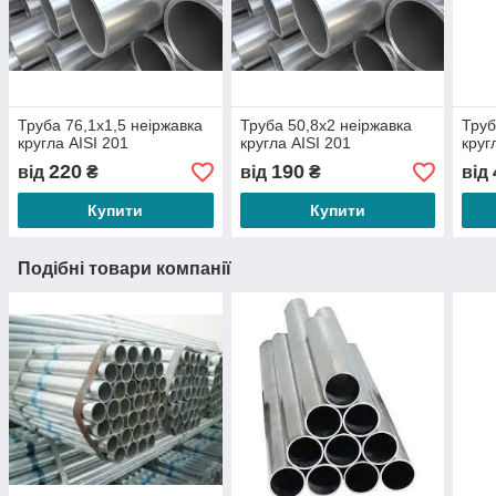
Труба 76,1х1,5 неіржавка
Труба 50,8х2 неіржавка
Труб
кругла АІSI 201
кругла АІSI 201
круг
220
190
від
₴
від
₴
від
Купити
Купити
Подібні товари компанії