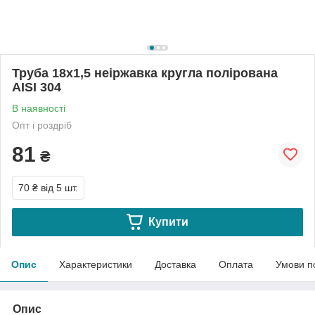
Труба 18х1,5 неіржавка кругла полірована
АІSI 304
В наявності
Опт і роздріб
81
₴
70 ₴
від 5 шт.
Купити
Опис
Характеристики
Доставка
Оплата
Умови п
Опис