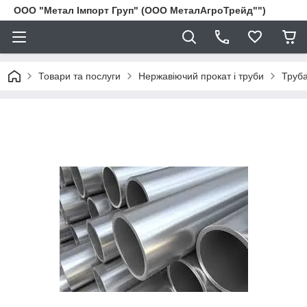
ООО "Метал Імпорт Груп" (ООО МеталАгроТрейд"")
Товари та послуги
Нержавіючий прокат і труби
Труба