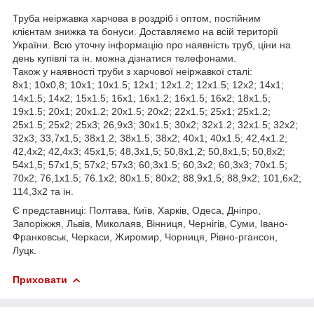
Труба неіржавка харчова в роздріб і оптом, постійним
клієнтам знижка та бонуси. Доставляємо на всій території
України. Всю уточну інформацію про наявність труб, ціни на
день купівлі та ін. можна дізнатися телефонами.
Також у наявності труби з харчової неіржавкої сталі:
8х1; 10х0,8; 10х1; 10х1.5; 12х1; 12х1.2; 12х1.5; 12х2; 14х1;
14х1.5; 14х2; 15х1.5; 16х1; 16х1.2; 16х1.5; 16х2; 18х1.5;
19х1.5; 20х1; 20х1.2; 20х1.5; 20х2; 22х1.5; 25х1; 25х1.2;
25х1.5; 25х2; 25х3; 26,9х3; 30х1.5; 30х2; 32х1.2; 32х1.5; 32х2;
32х3; 33,7х1,5; 38х1.2; 38х1.5; 38х2; 40х1; 40х1.5; 42,4х1.2;
42,4х2; 42,4х3; 45х1,5; 48,3х1,5; 50,8х1,2; 50,8х1,5; 50,8х2;
54х1,5; 57х1,5; 57х2; 57х3; 60,3х1.5; 60,3х2; 60,3х3; 70х1.5;
70х2; 76,1х1.5; 76.1х2; 80х1.5; 80х2; 88,9х1,5; 88,9х2; 101,6х2;
114,3х2 та ін.
Є представниці: Полтава, Київ, Харків, Одеса, Дніпро,
Запоріжжя, Львів, Миколаяв, Вінниця, Чернігів, Суми, Івано-
Франковськ, Черкаси, Жиромир, Чорниця, Рівно-ргансон,
Луцк.
Приховати