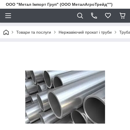
ООО "Метал Імпорт Груп" (ООО МеталАгроТрейд"")
Товари та послуги
Нержавіючий прокат і труби
Труба