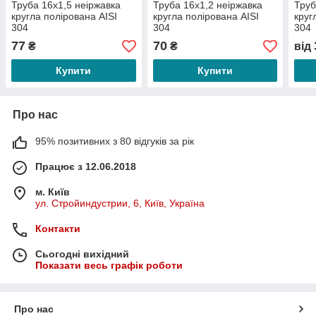
Труба 16х1,5 неіржавка
Труба 16х1,2 неіржавка
Труб
кругла полірована АІSI
кругла полірована АІSI
круг
304
304
304
77
70
₴
₴
від
Купити
Купити
Про нас
95% позитивних з 80 відгуків за рік
Працює з 12.06.2018
м. Київ
ул. Стройиндустрии, 6, Київ, Україна
Контакти
Сьогодні вихідний
Показати весь графік роботи
Про нас