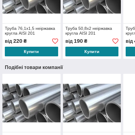
Труба 76,1х1,5 неіржавка
Труба 50,8х2 неіржавка
Труб
кругла АІSI 201
кругла АІSI 201
круг
220
190
від
₴
від
₴
від
Купити
Купити
Подібні товари компанії