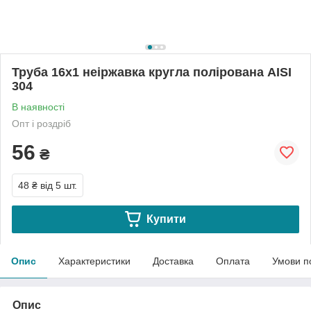
Труба 16х1 неіржавка кругла полірована АІSI
304
В наявності
Опт і роздріб
56
₴
48 ₴
від 5 шт.
Купити
Опис
Характеристики
Доставка
Оплата
Умови п
Опис