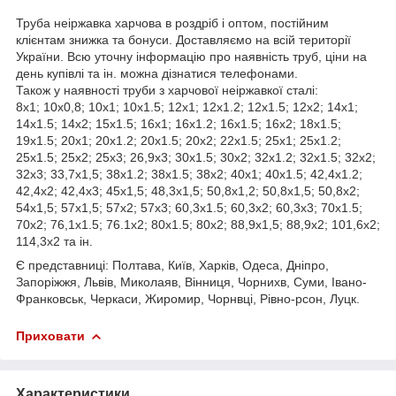
Труба неіржавка харчова в роздріб і оптом, постійним
клієнтам знижка та бонуси. Доставляємо на всій території
України. Всю уточну інформацію про наявність труб, ціни на
день купівлі та ін. можна дізнатися телефонами.
Також у наявності труби з харчової неіржавкої сталі:
8х1; 10х0,8; 10х1; 10х1.5; 12х1; 12х1.2; 12х1.5; 12х2; 14х1;
14х1.5; 14х2; 15х1.5; 16х1; 16х1.2; 16х1.5; 16х2; 18х1.5;
19х1.5; 20х1; 20х1.2; 20х1.5; 20х2; 22х1.5; 25х1; 25х1.2;
25х1.5; 25х2; 25х3; 26,9х3; 30х1.5; 30х2; 32х1.2; 32х1.5; 32х2;
32х3; 33,7х1,5; 38х1.2; 38х1.5; 38х2; 40х1; 40х1.5; 42,4х1.2;
42,4х2; 42,4х3; 45х1,5; 48,3х1,5; 50,8х1,2; 50,8х1,5; 50,8х2;
54х1,5; 57х1,5; 57х2; 57х3; 60,3х1.5; 60,3х2; 60,3х3; 70х1.5;
70х2; 76,1х1.5; 76.1х2; 80х1.5; 80х2; 88,9х1,5; 88,9х2; 101,6х2;
114,3х2 та ін.
Є представниці: Полтава, Київ, Харків, Одеса, Дніпро,
Запоріжжя, Львів, Миколаяв, Вінниця, Чорнихв, Суми, Івано-
Франковськ, Черкаси, Жиромир, Чорнвці, Рівно-рсон, Луцк.
Приховати
Характеристики