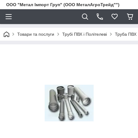
ООО "Метал Імпорт Груп" (ООО МеталАгроТрейд"")
Товари та послуги
Трубі ПВХ і Політелеві
Труба ПВХ 