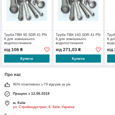
Труба ПВХ 90 SDR 41 PN
Труба ПВХ 160 SDR 41 PN
Труб
6 для зовнішнього
6 для зовнішнього
6 дл
водопостачання
водопостачання
водо
106
271,03
від
₴
від
₴
від
Купити
Купити
Про нас
96% позитивних з 79 відгуків за рік
Працює з 12.06.2018
м. Київ
ул. Стройиндустрии, 6, Київ, Україна