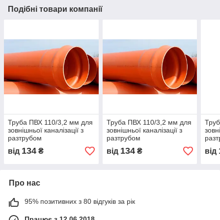
Подібні товари компанії
Труба ПВХ 110/3,2 мм для
Труба ПВХ 110/3,2 мм для
Труб
зовнішньої каналізації з
зовнішньої каналізації з
зовн
разтрубом
разтрубом
разт
134
134
від
₴
від
₴
від
Про нас
95% позитивних з 80 відгуків за рік
Працює з 12.06.2018