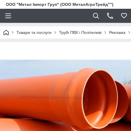
ООО "Метал Імпорт Груп" (ООО МеталАгроТрейд"")
Товари та послуги
Трубі ПВХ і Політелеві
Реклама