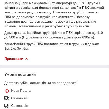
каналізації при максимальній температурі до 60°С.
Труби і
фітинги зовнішньої безнапірної каналізації з ПВХ
зазвичай
виготовляють рудого кольору. Стикування
труб і фітингів
ПВХ
за допомогою розтрубів, герметичність і безпеку
з'єднання досягається завдяки гумовим ущільнювальним
кільцем, встановленим у
розтрубах труб і фітингів
.
Діаметр каналізаційних труб і фітингів ПВХ варіюється від 110
до 500 мм (Під замовлення можливе діаметром 630мм).
Каналізаційні труби ПВХ поставляються в зручних відрізках
1м, 2м, 3м, 6м.
Приховати
Умови доставки
Доставка здійснюється тільки по передоплаті.
Нова Пошта
Самовивіз
Самовивіз