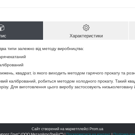
пис
Характеристики
два типи залежно від методу виробництва:
гарячекатаний
калібрований
жень, квадрат, із якого виходить методом гарячого прокату та розн
евий калібрований, робиться методом холодного прокату. Такий кв
ерізу. Для виготовлення цього виробу застосовують низьколеговану 
Сайт створений на маркетплейсі
Prom.ua
ООО "Метал Імпорт Груп" (ООО МеталАгроТрейд"") |
Поскаржитися на контент
|
Політика ко