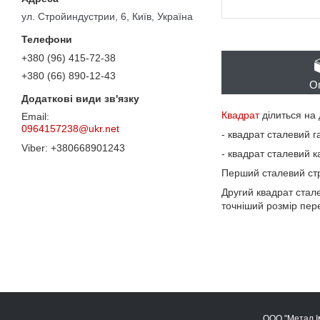
ул. Стройиндустрии, 6, Київ, Україна
+380 (96) 415-72-38
+380 (66) 890-12-43
О
Квадрат
ділиться на 
0964157238@ukr.net
- квадрат сталевий 
+380668901243
- квадрат сталевий 
Перший сталевий стри
Другий квадрат стал
точніший розмір пер