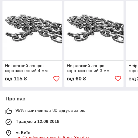
Неіржавкий ланцюг
Неіржавкий ланцюг
Неір
короткозвенний 4 мм
короткозвенний 3 мм
коро
115
60
від
₴
від
₴
від
Про нас
95% позитивних з 80 відгуків за рік
Працює з 12.06.2018
м. Київ
ул. Стройиндустрии, 6, Київ, Україна