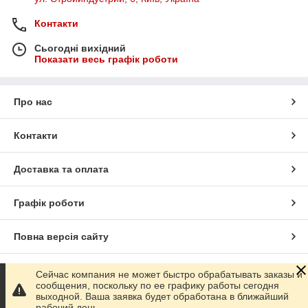
Контакти
Сьогодні вихідний
Показати весь графік роботи
Про нас
Контакти
Доставка та оплата
Графік роботи
Повна версія сайту
Сайт створено на маркетплейсі
Prom.ua
Сейчас компания не может быстро обрабатывать заказы и
сообщения, поскольку по ее графику работы сегодня
выходной. Ваша заявка будет обработана в ближайший
Політика конфіденційності
рабочий день.