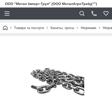
ООО "Метал Імпорт Груп" (ООО МеталАгроТрейд"")
Товари та послуги
Канаты, тросы
Неіржавкі
Неірж